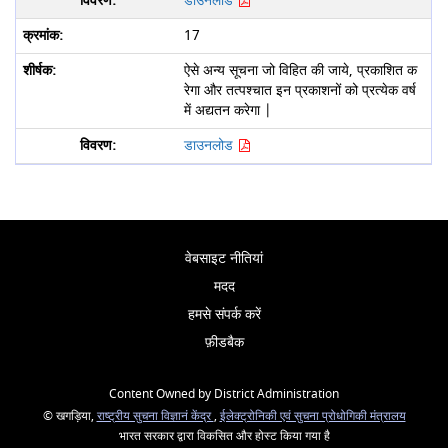
डाउनलोड
17
ऐसे अन्य सूचना जो विहित की जाये, प्रकाशित क
रेगा और तत्पश्चात इन प्रकाशनों को प्रत्येक वर्ष
में अद्यतन करेगा |
डाउनलोड
वेबसाइट नीतियां
मदद
हमसे संपर्क करें
फ़ीडबैक
Content Owned by District Administration
© खगड़िया,
राष्ट्रीय सुचना विज्ञानं केंद्र
,
ईलेक्ट्रोनिकी एवं सुचना प्रोधोगिकी मंत्रालय
भारत सरकार द्वारा विकसित और होस्ट किया गया है